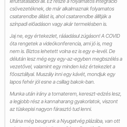
lefuttatásából áll. Ez része a
folyamatos
integráció
csövezetéknek
, de már alkalmaznak
folyamatos
csatarendbe állást
is, ahol
csatarendbe állítják
a
színpadi előadáson
vagy akár
termelésben
is.
Jaj ne, egy
értekezlet
, rááadásul
zúgáson
! A COVID
óta rengetek a videókonferencia, ami jó is, meg
nem is. Biztos lehetett volna ez is egy
e-levél
. De
délután lesz még egy
egy-az-egyben
megbszélés a
vezetővel, valamint egy
minden kéz értekezlet
a
főosztállyal
. Muszály inni egy kávét, mondjuk egy
lapos fehér
jól esne a
csillag bakok
-ban.
Munka után irány a
tornaterem
,
kereszt-edzés
lesz,
a legjobb rész a
kannaharang
gyakorlatok, viszont
az
tüskepisi
nagyon fárasztó tud lenni.
Utána még beugrunk a
Nyugatvég
plázába, van ott