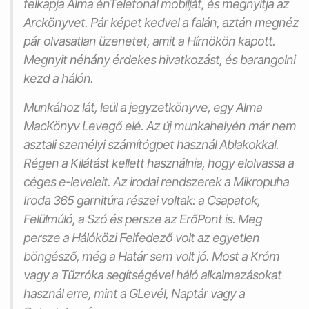
felkapja
Alma
énTelefonál
mobilját, és megnyitja az
Arckönyvet
. Pár képet
kedvel
a
falán
, aztán megnéz
pár olvasatlan üzenetet, amit a
Hírnökön
kapott.
Megnyit néhány érdekes
hivatkozást
, és barangolni
kezd a
hálón
.
Munkához lát, leül a
jegyzetkönyve
, egy
Alma
MacKönyv
Levegő
elé. Az új munkahelyén már nem
asztali
személyi számítógpet
használ
Ablakokkal
.
Régen a
Kilátást
kellett használnia, hogy elolvassa a
céges
e-leveleit
. Az irodai rendszerek a
Mikropuha
Iroda
365 garnitúra részei voltak: a
Csapatok
,
Felülmúló
, a
Szó
és persze az
ErőPont
is. Meg
persze a
Hálóközi Felfedező
volt az egyetlen
böngésző
, még a
Határ
sem volt jó. Most a
Króm
vagy a
Tűzróka
segítségével
háló alkalmazásokat
használ erre, mint a
GLevél
,
Naptár
vagy a