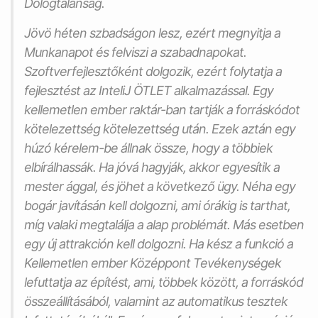
Dologtalanság
.
Jövö héten szbadságon lesz, ezért megnyitja a
Munkanapot
és felviszi a szabadnapokat.
Szoftverfejlesztőként dolgozik, ezért folytatja a
fejlesztést az
InteliJ ÖTLET
alkalmazással. Egy
kellemetlen ember
raktár
-ban tartják a forráskódot
kötelezettség
kötelezettség
után. Ezek aztán egy
húzó kérelem
-be állnak össze, hogy a többiek
elbírálhassák. Ha jóvá hagyják, akkor
egyesítik
a
mester
ággal
, és jöhet a következő
ügy
. Néha egy
bogár
javításán kell dolgozni, ami órákig is tarthat,
míg valaki megtalálja a
alap problémát
. Más esetben
egy új
attrakción
kell dolgozni. Ha kész a funkció a
Kellemetlen ember
Középpont
Tevékenységek
lefuttatja az
építést
, ami, többek között, a
forráskód
összeállításából
, valamint az automatikus tesztek