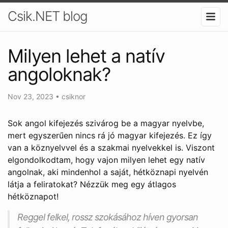
Csik.NET blog
Milyen lehet a natív
angoloknak?
Nov 23, 2023
•
csiknor
Sok angol kifejezés szivárog be a magyar nyelvbe,
mert egyszerűen nincs rá jó magyar kifejezés. Ez így
van a köznyelvvel és a szakmai nyelvekkel is. Viszont
elgondolkodtam, hogy vajon milyen lehet egy natív
angolnak, aki mindenhol a saját, hétköznapi nyelvén
látja a feliratokat? Nézzük meg egy átlagos
hétköznapot!
Reggel felkel, rossz szokásához híven gyorsan