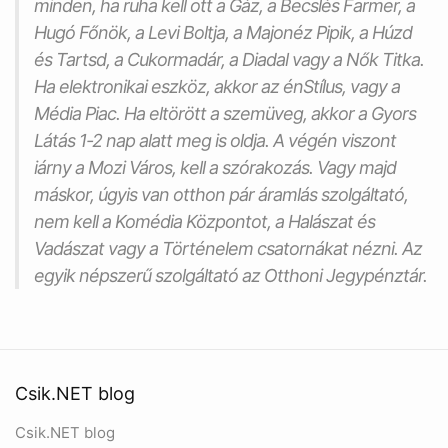
minden, ha ruha kell ott a
Gáz
, a
Becslés Farmer
, a
Hugó Főnök
, a
Levi Boltja
, a
Majonéz Pipik
, a
Húzd
és Tartsd
, a
Cukormadár
, a
Diadal
vagy a
Nők Titka
.
Ha elektronikai eszköz, akkor az
énStílus
, vagy a
Média Piac
. Ha eltörött a szemüveg, akkor a
Gyors
Látás
1-2 nap alatt meg is oldja. A végén viszont
iárny a
Mozi Város
, kell a szórakozás. Vagy majd
máskor, úgyis van otthon pár
áramlás szolgáltató
,
nem kell a
Komédia Központot
, a
Halászat és
Vadászat
vagy a
Történelem
csatornákat nézni. Az
egyik népszerű szolgáltató az
Otthoni Jegypénztár
.
Csik.NET blog
Csik.NET blog