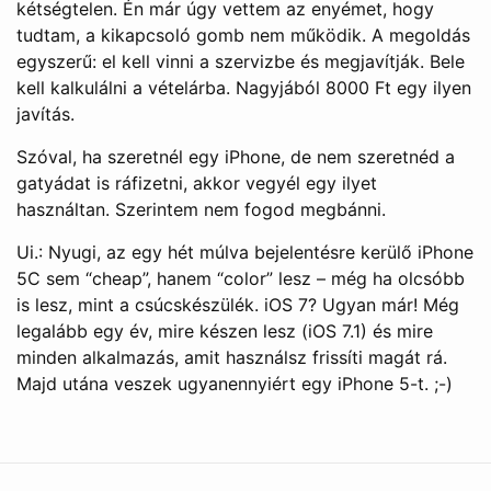
kétségtelen. Én már úgy vettem az enyémet, hogy
tudtam, a kikapcsoló gomb nem működik. A megoldás
egyszerű: el kell vinni a szervizbe és megjavítják. Bele
kell kalkulálni a vételárba. Nagyjából 8000 Ft egy ilyen
javítás.
Szóval, ha szeretnél egy iPhone, de nem szeretnéd a
gatyádat is ráfizetni, akkor vegyél egy ilyet
használtan. Szerintem nem fogod megbánni.
Ui.: Nyugi, az egy hét múlva bejelentésre kerülő iPhone
5C sem “cheap”, hanem “color” lesz – még ha olcsóbb
is lesz, mint a csúcskészülék. iOS 7? Ugyan már! Még
legalább egy év, mire készen lesz (iOS 7.1) és mire
minden alkalmazás, amit használsz frissíti magát rá.
Majd utána veszek ugyanennyiért egy iPhone 5-t. ;-)