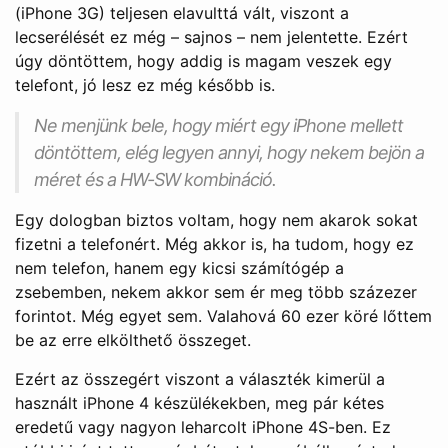
(iPhone 3G) teljesen elavulttá vált, viszont a
lecserélését ez még – sajnos – nem jelentette. Ezért
úgy döntöttem, hogy addig is magam veszek egy
telefont, jó lesz ez még később is.
Ne menjünk bele, hogy miért egy iPhone mellett
döntöttem, elég legyen annyi, hogy nekem bejön a
méret és a HW-SW kombináció.
Egy dologban biztos voltam, hogy nem akarok sokat
fizetni a telefonért. Még akkor is, ha tudom, hogy ez
nem telefon, hanem egy kicsi számítógép a
zsebemben, nekem akkor sem ér meg több százezer
forintot. Még egyet sem. Valahová 60 ezer köré lőttem
be az erre elkölthető összeget.
Ezért az összegért viszont a választék kimerül a
használt iPhone 4 készülékekben, meg pár kétes
eredetű vagy nagyon leharcolt iPhone 4S-ben. Ez