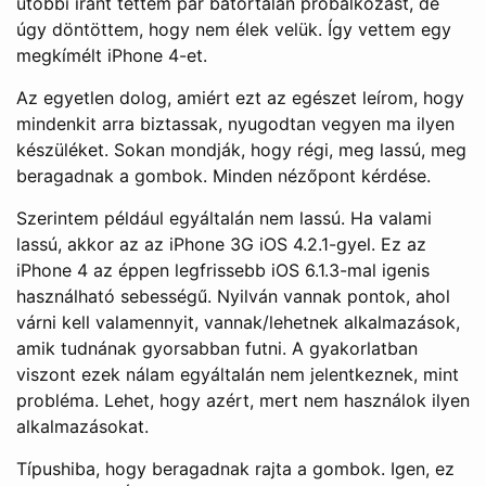
utóbbi iránt tettem pár bátortalan próbálkozást, de
úgy döntöttem, hogy nem élek velük. Így vettem egy
megkímélt iPhone 4-et.
Az egyetlen dolog, amiért ezt az egészet leírom, hogy
mindenkit arra biztassak, nyugodtan vegyen ma ilyen
készüléket. Sokan mondják, hogy régi, meg lassú, meg
beragadnak a gombok. Minden nézőpont kérdése.
Szerintem például egyáltalán nem lassú. Ha valami
lassú, akkor az az iPhone 3G iOS 4.2.1-gyel. Ez az
iPhone 4 az éppen legfrissebb iOS 6.1.3-mal igenis
használható sebességű. Nyilván vannak pontok, ahol
várni kell valamennyit, vannak/lehetnek alkalmazások,
amik tudnának gyorsabban futni. A gyakorlatban
viszont ezek nálam egyáltalán nem jelentkeznek, mint
probléma. Lehet, hogy azért, mert nem használok ilyen
alkalmazásokat.
Típushiba, hogy beragadnak rajta a gombok. Igen, ez